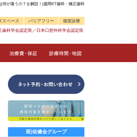
何が違うの？を解説！|盛岡KT歯科・矯正歯科
ズスペース
バリアフリー
個室診療
正歯科学会認定医／日本口腔外科学会認定医
治療メニュー
治療費・保証
診療時間・地図
医)佑健会グループ