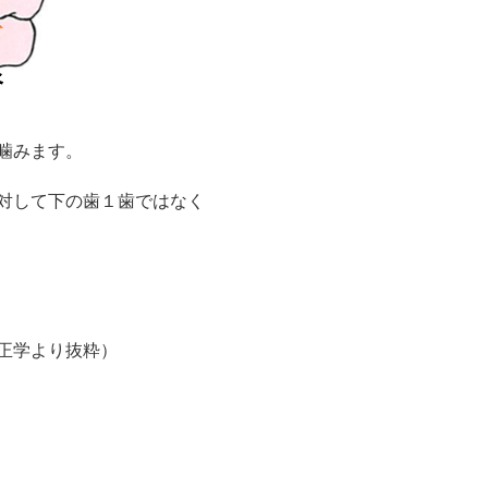
噛みます。
対して下の歯１歯ではなく
正学より抜粋）