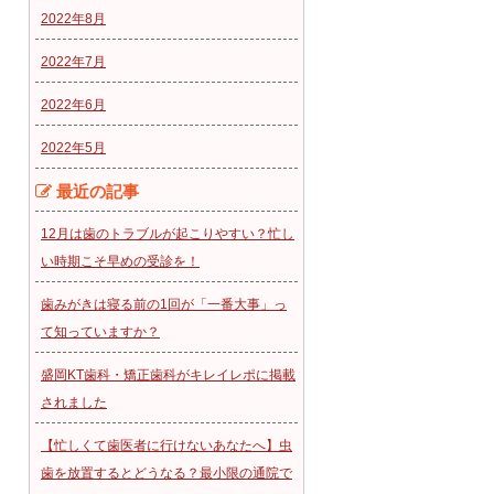
2022年8月
2022年7月
2022年6月
2022年5月
最近の記事
12月は歯のトラブルが起こりやすい？忙し
い時期こそ早めの受診を！
歯みがきは寝る前の1回が「一番大事」っ
て知っていますか？
盛岡KT歯科・矯正歯科がキレイレポに掲載
されました
【忙しくて歯医者に行けないあなたへ】虫
歯を放置するとどうなる？最小限の通院で