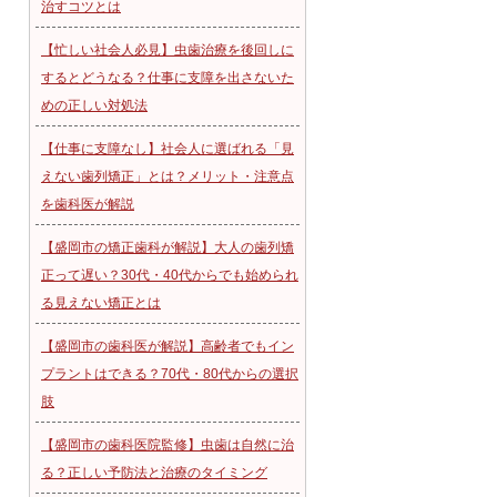
治すコツとは
【忙しい社会人必見】虫歯治療を後回しに
するとどうなる？仕事に支障を出さないた
めの正しい対処法
【仕事に支障なし】社会人に選ばれる「見
えない歯列矯正」とは？メリット・注意点
を歯科医が解説
【盛岡市の矯正歯科が解説】大人の歯列矯
正って遅い？30代・40代からでも始められ
る見えない矯正とは
【盛岡市の歯科医が解説】高齢者でもイン
プラントはできる？70代・80代からの選択
肢
【盛岡市の歯科医院監修】虫歯は自然に治
る？正しい予防法と治療のタイミング