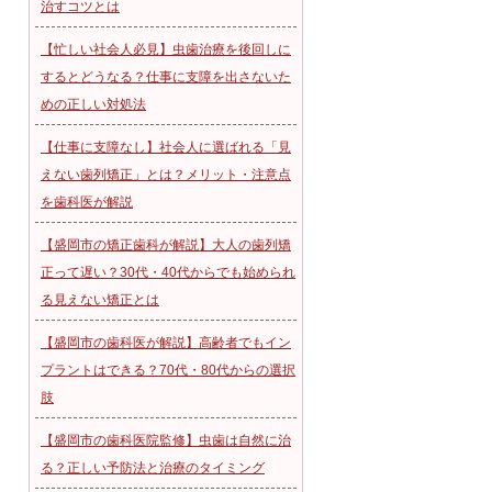
治すコツとは
【忙しい社会人必見】虫歯治療を後回しに
するとどうなる？仕事に支障を出さないた
めの正しい対処法
【仕事に支障なし】社会人に選ばれる「見
えない歯列矯正」とは？メリット・注意点
を歯科医が解説
【盛岡市の矯正歯科が解説】大人の歯列矯
正って遅い？30代・40代からでも始められ
る見えない矯正とは
【盛岡市の歯科医が解説】高齢者でもイン
プラントはできる？70代・80代からの選択
肢
【盛岡市の歯科医院監修】虫歯は自然に治
る？正しい予防法と治療のタイミング