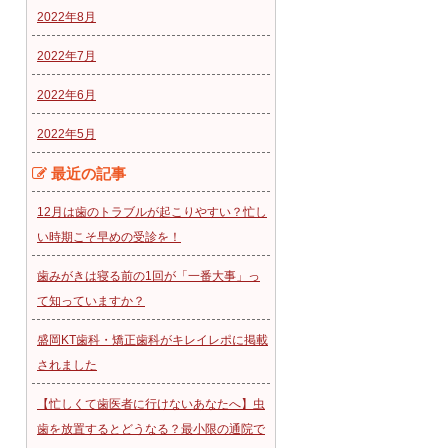
2022年8月
2022年7月
2022年6月
2022年5月
最近の記事
12月は歯のトラブルが起こりやすい？忙し
い時期こそ早めの受診を！
歯みがきは寝る前の1回が「一番大事」っ
て知っていますか？
盛岡KT歯科・矯正歯科がキレイレポに掲載
されました
【忙しくて歯医者に行けないあなたへ】虫
歯を放置するとどうなる？最小限の通院で