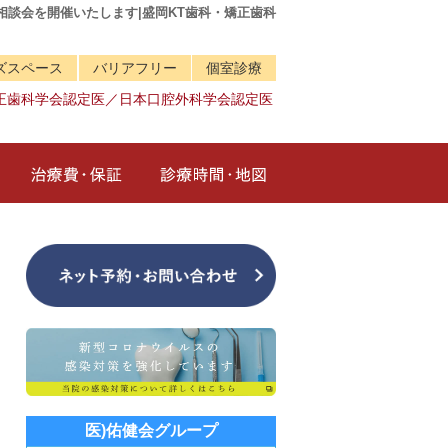
ト相談会を開催いたします|盛岡KT歯科・矯正歯科
ズスペース
バリアフリー
個室診療
正歯科学会認定医／日本口腔外科学会認定医
治療メニュー
治療費・保証
診療時間・地図
医)佑健会グループ